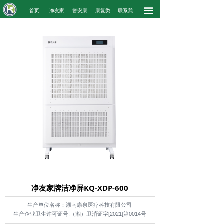
끀
.
首页
净友家
智安康
康复类
联系我
.
净友家牌洁净屏KQ-XDP-600
生产单位名称：湖南康泉医疗科技有限公司
生产企业卫生许可证号:（湘）卫消证字[2021]第0014号