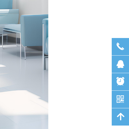
끅
뀩
뀥
낃
녕