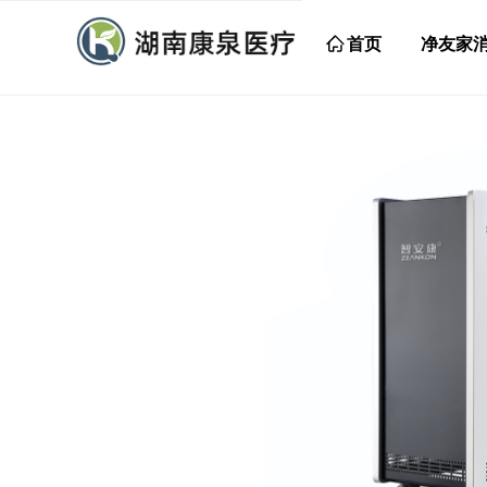
ꀇ
首页
净友家