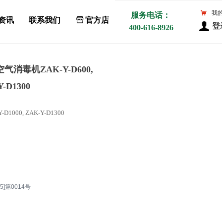
낙
我
服务电话：
资讯
联系我们
ꀰ
官方店
登
400-616-8926
消毒机ZAK-Y-D600,
Y-D1300
1000, ZAK-Y-D1300
]第0014号